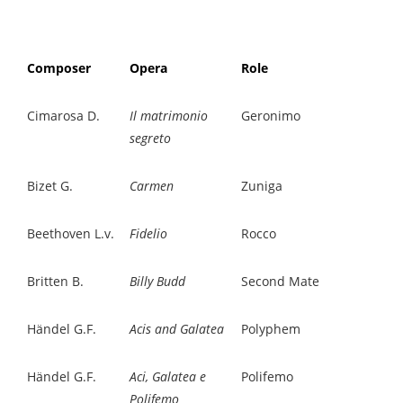
Composer
Oper
a
Role
Cimarosa D.
Il matrimonio
Geronimo
segreto
Bizet G.
Carmen
Zuniga
Beethoven L.v.
Fidelio
Rocco
Britten B.
Billy Budd
Second Mate
Händel G.F.
Acis and Galatea
Polyphem
Händel G.F.
Aci, Galatea e
Polifemo
Polifemo