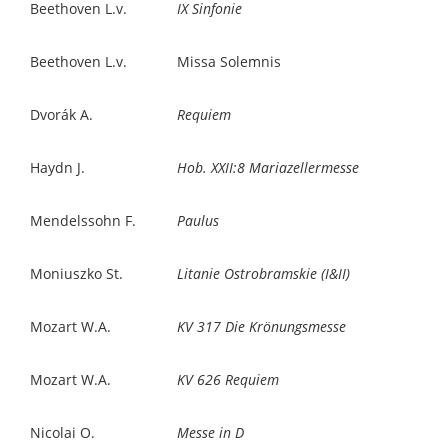
Beethoven L.v.
IX Sinfonie
Beethoven L.v.
Missa Solemnis
Dvorák A.
Requiem
Haydn J.
Hob. XXII:8 Mariazellermesse
Mendelssohn F.
Paulus
Moniuszko St.
Litanie Ostrobramskie (I&II)
Mozart W.A.
KV 317 Die Krönungsmesse
Mozart W.A.
KV 626 Requiem
Nicolai O.
Messe in D