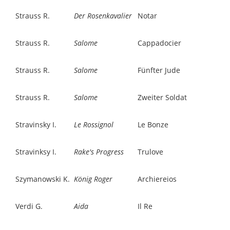
Strauss R.
Der Rosenkavalier
Notar
Strauss R.
Salome
Cappadocier
Strauss R.
Salome
Fünfter Jude
Strauss R.
Salome
Zweiter Soldat
Stravinsky I.
Le Rossignol
Le Bonze
Stravinksy I.
Rake's Progress
Trulove
Szymanowski K.
König Roger
Archiereios
Verdi G.
Aida
Il Re