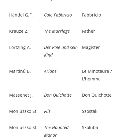
Händel G.F.
Caio Fabbricio
Fabbricio
Krauze Z.
The Marriage
Father
Lortzing A.
Der Pole und sein
Magister
Kind
Martin
ů B.
Ariane
Le Minotaure /
L'homme
Massenet J.
Don Quichotte
Don Quichotte
Moniuszko St.
Flis
Szostak
Moniuszko St.
The Haunted
Skoluba
Manor